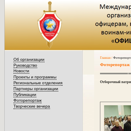
Главная
/
Фоторепорт
Об организации
Фоторепортаж
Руководство
Новости
Проекты и программы
Отборочный патри
Региональные отделения
Партнеры организации
Публикации
Фоторепортаж
Творческие вечера