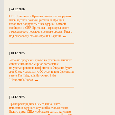
| 24.02.2026
СВР: Британия и Франция готовятся вооружить
Киев ядерной бомбойБритания и Франция
готовятся вооружить Киев ядерной бомбой,
сообщили в СВР. Британцы и французы хотят
замаскировать передачу ядерного оружия Киеву
под разработку самой Украины. Берлин
| 10.12.2025
Украине предрекли «ужасные условия» мирного
соглашенияЛюбое мирное соглашение
по урегулированию конфликта на Украине будет
для Киева «ужасным». Об этом пишет британская
газета The Telegraph.Источник: РИА
"Новости"«Любая
| 03.12.2025
Трамп распорядился немедленно начать
испытания ядерного оружияПо словам главы
Белого дома, США «обладают самым крупным