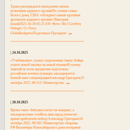
Трамп распорядился немедленно начать
испытания ядерного оружияПо словам главы
Белого дома, США «обладают самым крупным
арсеналом ядерного оружия».Виктория
Бокий2025-10-30 05:21:43© Фото: Mc2 Geoffery
Ottinger, Us Navy,
GloballookpressПоделиться:Президент
| 24.10.2025
«Учебниками» служат современные танки: бойцы
учатся новой тактике на новой техникеВ основу
занятий по всем предметам подготовки
российских военнослужащих закладывается
боевой опыт спецоперацииАлександр Григорьев23
октября 2025, 06:51© Министерство
| 20.10.2025
Время такое: бабушки плетут не макраме, а
маскировочные сетиВесь наш народ помогает
армии приблизить победуАлександр Григорьев18
октября 2025, 09:28© Министерство обороны
РФ Волонтёры Новосибирского дома ветеранов