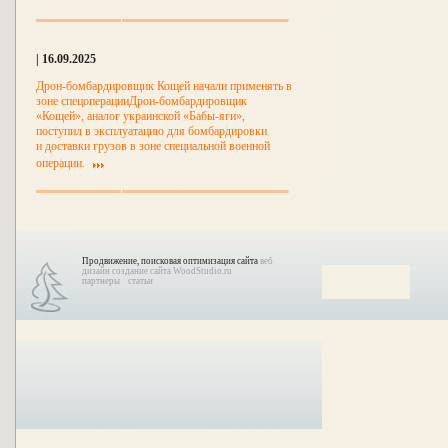
| 16.09.2025
Дрон-бомбардировщик Кощей начали применять в
зоне спецоперацииДрон-бомбардировщик
«Кощей», аналог украинской «Бабы-яги»,
поступил в эксплуатацию для бомбардировки
и доставки грузов в зоне специальной военной
операции.
Продвижение, поисковая оптимизация сайта
веб
дизайн создание сайта WoodStudio.ru
партнеры
статьи