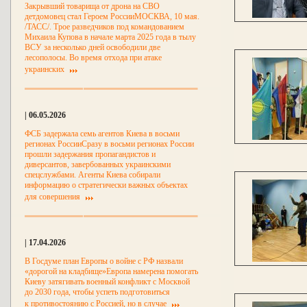
Закрывший товарища от дрона на СВО
детдомовец стал Героем РоссииМОСКВА, 10 мая.
/ТАСС/. Трое разведчиков под командованием
Михаила Купова в начале марта 2025 года в тылу
ВСУ за несколько дней освободили две
лесополосы. Во время отхода при атаке
украинских
| 06.05.2026
ФСБ задержала семь агентов Киева в восьми
регионах РоссииСразу в восьми регионах России
прошли задержания пропагандистов и
диверсантов, завербованных украинскими
спецслужбами. Агенты Киева собирали
информацию о стратегически важных объектах
для совершения
| 17.04.2026
В Госдуме план Европы о войне с РФ назвали
«дорогой на кладбище»Европа намерена помогать
Киеву затягивать военный конфликт с Москвой
до 2030 года, чтобы успеть подготовиться
к противостоянию с Россией, но в случае