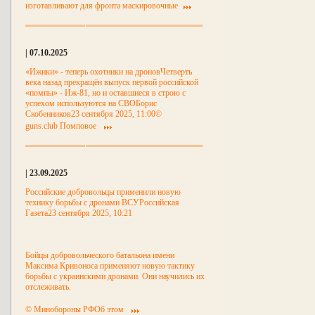
изготавливают для фронта маскировочные
| 07.10.2025
«Ижики» - теперь охотники на дроновЧетверть
века назад прекращён выпуск первой российской
«помпы» - Иж-81, но и оставшиеся в строю с
успехом используются на СВОБорис
Скобенников23 сентября 2025, 11:00©
guns.club Помповое
| 23.09.2025
Российские добровольцы применили новую
технику борьбы с дронами ВСУРоссийская
Газета23 сентября 2025, 10:21
Бойцы добровольческого батальона имени
Максима Кривоноса применяют новую тактику
борьбы с украинскими дронами. Они научились их
отслеживать.
© Минобороны РФОб этом